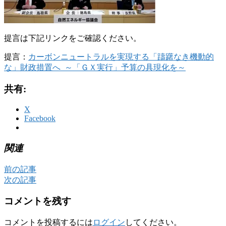
提言は下記リンクをご確認ください。
提言：
カーボンニュートラルを実現する「躊躇なき機動的
な」財政措置へ ～「ＧＸ実行」予算の具現化を～
共有:
X
Facebook
関連
前の記事
次の記事
コメントを残す
コメントを投稿するには
ログイン
してください。